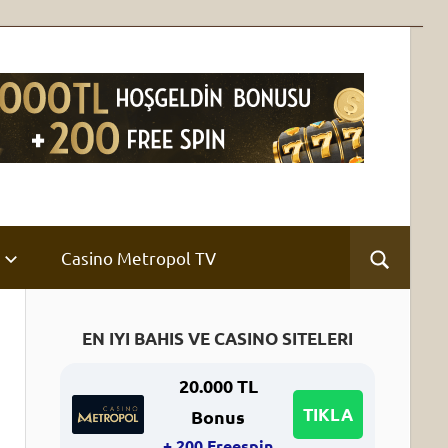
Casino Metropol TV
EN IYI BAHIS VE CASINO SITELERI
20.000 TL
TIKLA
Bonus
+ 200 Freespin