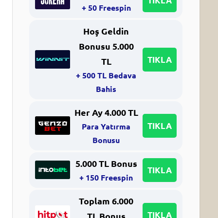
TIKLA
+ 50 Freespin
Hoş Geldin
Bonusu 5.000
TIKLA
TL
+ 500 TL Bedava
Bahis
Her Ay 4.000 TL
TIKLA
Para Yatırma
Bonusu
5.000 TL Bonus
TIKLA
+ 150 Freespin
Toplam 6.000
TIKLA
TL Bonus