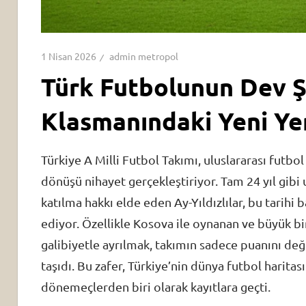
1 Nisan 2026
admin metropol
Türk Futbolunun Dev Ş
Klasmanındaki Yeni Ye
Türkiye A Milli Futbol Takımı, uluslararası futb
dönüşü nihayet gerçekleştiriyor. Tam 24 yıl gibi
katılma hakkı elde eden Ay-Yıldızlılar, bu tarihi
ediyor. Özellikle Kosova ile oynanan ve büyük b
galibiyetle ayrılmak, takımın sadece puanını deği
taşıdı. Bu zafer, Türkiye’nin dünya futbol hari
dönemeçlerden biri olarak kayıtlara geçti.