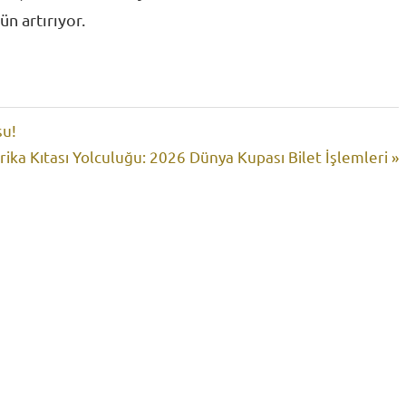
n artırıyor.
su!
t
ika Kıtası Yolculuğu: 2026 Dünya Kupası Bilet İşlemleri
: