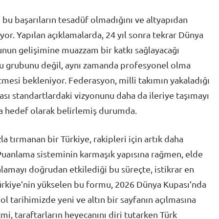
n bu başarıların tesadüf olmadığını ve altyapıdan
or. Yapılan açıklamalarda, 24 yıl sonra tekrar Dünya
nun gelişimine muazzam bir katkı sağlayacağı
cu grubunu değil, aynı zamanda profesyonel olma
mesi bekleniyor. Federasyon, milli takımın yakaladığı
rası standartlardaki vizyonunu daha da ileriye taşımayı
na hedef olarak belirlemiş durumda.
a tırmanan bir Türkiye, rakipleri için artık daha
. Puanlama sisteminin karmaşık yapısına rağmen, elde
ralamayı doğrudan etkilediği bu süreçte, istikrar en
Türkiye’nin yükselen bu formu, 2026 Dünya Kupası’nda
bol tarihimizde yeni ve altın bir sayfanın açılmasına
zmi, taraftarların heyecanını diri tutarken Türk