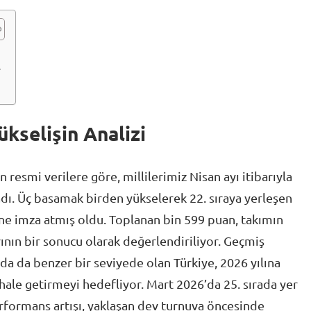
r
ükselişin Analizi
resmi verilere göre, millilerimiz Nisan ayı itibarıyla
dı. Üç basamak birden yükselerek 22. sıraya yerleşen
ine imza atmış oldu. Toplanan bin 599 puan, takımın
rının bir sonucu olarak değerlendiriliyor. Geçmiş
a da benzer bir seviyede olan Türkiye, 2026 yılına
ı hale getirmeyi hedefliyor. Mart 2026’da 25. sırada yer
erformans artışı, yaklaşan dev turnuva öncesinde