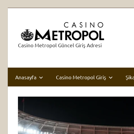
İçeriğe
geç
Me
Casino Metropol Güncel Giriş Adresi
Cas
Anasayfa
Casino Metropol Giriş
Şik