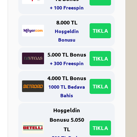
+ 100 Freespin
8.000 TL
TIKLA
Hoşgeldin
Bonusu
5.000 TL Bonus
TIKLA
+ 300 Freespin
4.000 TL Bonus
TIKLA
1000 TL Bedava
Bahis
Hoşgeldin
Bonusu 5.050
TIKLA
TL