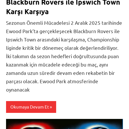
Blackburn Rovers ile Ipswich Town
Karşı Karşıya
Sezonun Önemli Mücadelesi 2 Aralık 2025 tarihinde
Ewood Park’ta gerçekleşecek Blackburn Rovers ile
Ipswich Town arasındaki karşılaşma, Championship
liginde kritik bir dönemeç olarak değerlendiriliyor.
İki takımın da sezon hedefleri doğrultusunda puan
kazanmak için mücadele edeceği bu maç, aynı
zamanda uzun süredir devam eden rekabetin bir
parçası olacak. Ewood Park atmosferinde
oynanacak
Okumaya Devam Et