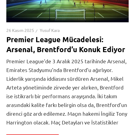
26 Kasım 2025
Yusuf Kara
Premier League Mücadelesi:
Arsenal, Brentford’u Konuk Ediyor
Premier League’de 3 Aralık 2025 tarihinde Arsenal,
Emirates Stadyumu’nda Brentford’u ağırlıyor.
Liderlik yarışında iddiasını sürdüren Arsenal, Mikel
Arteta yönetiminde zirvede yer alırken, Brentford
ise istikrarlı bir performans arayışında. İki takım
arasındaki kalite farkı belirgin olsa da, Brentford’un
direnci göz ardı edilemez. Maçın hakemi İngiliz Tony
Harrington olacak. Maç Detayları ve İstatistikler