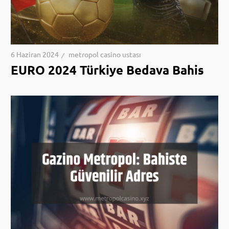
6 Haziran 2024
metropol casino ustası
EURO 2024 Türkiye Bedava Bahis