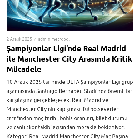
2 Aralık 2025
admin metropol
Şampiyonlar Ligi’nde Real Madrid
ile Manchester City Arasında Kritik
Mücadele
10 Aralık 2025 tarihinde UEFA Şampiyonlar Ligi grup
aşamasında Santiago Bernabéu Stadı’nda önemli bir
karşılaşma gerçekleşecek. Real Madrid ve
Manchester City’nin kapışması, futbolseverler
tarafından maç tarihi, bahis oranları, bilet durumu
ve canlı skor takibi açısından merakla bekleniyor.
Kategori Real Madrid Manchester City Maç Başına