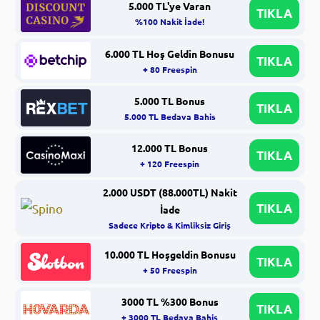
5.000 TL'ye Varan
TIKLA
%100 Nakit İade!
6.000 TL Hoş Geldin Bonusu
TIKLA
+ 80 Freespin
5.000 TL Bonus
TIKLA
5.000 TL Bedava Bahis
12.000 TL Bonus
TIKLA
+ 120 Freespin
2.000 USDT (88.000TL) Nakit
TIKLA
İade
Sadece Kripto & Kimliksiz Giriş
10.000 TL Hoşgeldin Bonusu
TIKLA
+ 50 Freespin
3000 TL %300 Bonus
TIKLA
+ 3000 TL Bedava Bahis