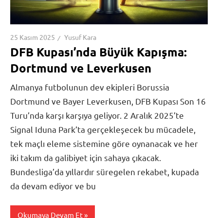
25 Kasım 2025
Yusuf Kara
DFB Kupası’nda Büyük Kapışma:
Dortmund ve Leverkusen
Almanya futbolunun dev ekipleri Borussia
Dortmund ve Bayer Leverkusen, DFB Kupası Son 16
Turu’nda karşı karşıya geliyor. 2 Aralık 2025’te
Signal Iduna Park’ta gerçekleşecek bu mücadele,
tek maçlı eleme sistemine göre oynanacak ve her
iki takım da galibiyet için sahaya çıkacak.
Bundesliga’da yıllardır süregelen rekabet, kupada
da devam ediyor ve bu
Okumaya Devam Et