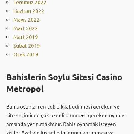
Temmuz 2022
Haziran 2022
Mayıs 2022
Mart 2022
Mart 2019
Şubat 2019
Ocak 2019
Bahislerin Soylu Sitesi Casino
Metropol
Bahis oyunları en çok dikkat edilmesi gereken ve
site seçiminde çok özenli olunması gereken oyunlar
arasında yer almaktadır. Bahis oynamak isteyen
kişiler özelikle kişisel bilgilerinin korunması ve